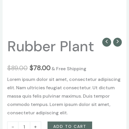
Rubber Plant
Rubber
Original
Current
Plant
price
price
quantity
was:
is:
$
89.00
$
78.00
& Free Shipping
$89.00.
$78.00.
Lorem ipsum dolor sit amet, consectetur adipiscing
elit. Nam ultricies feugiat consectetur. Ut dictum
massa quis felis pulvinar maximus. Duis tempor
commodo tempus. Lorem ipsum dolor sit amet,
consectetur adipiscing elit.
-
+
ADD TO CART