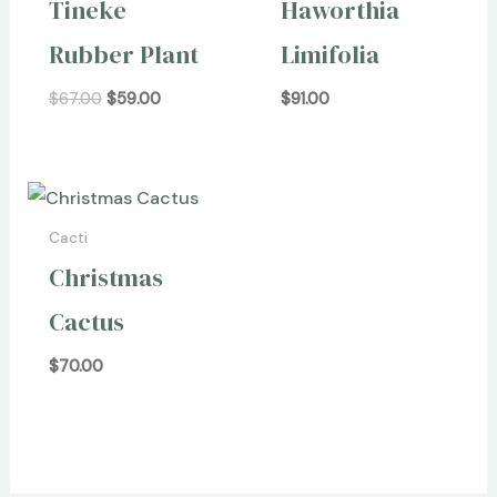
Tineke
Haworthia
Rubber Plant
Limifolia
$
67.00
$
59.00
$
91.00
Cacti
Christmas
Cactus
$
70.00