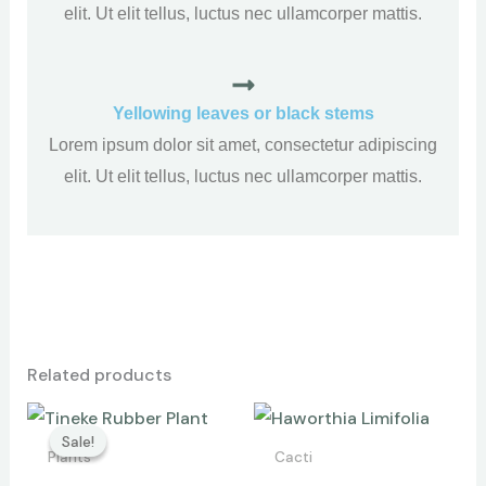
elit. Ut elit tellus, luctus nec ullamcorper mattis.
Yellowing leaves or black stems
Lorem ipsum dolor sit amet, consectetur adipiscing
elit. Ut elit tellus, luctus nec ullamcorper mattis.
Related products
Original
Current
price
price
Sale!
Sale!
was:
is:
Plants
Cacti
$67.00.
$59.00.